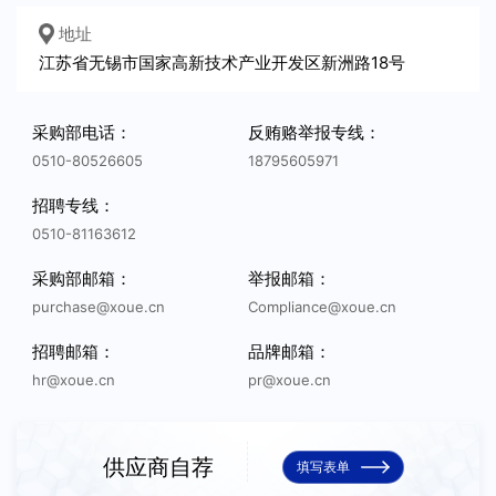
地址
*
固定资产原值
*
固定资产净值
江苏省无锡市国家高新技术产业开发区新洲路18号
*
银行信贷状况
*
2022年毛利率
采购部电话：
反贿赂举报专线：
0510-80526605
18795605971
*
2022年净利率
*
2022合计纳税
招聘专线：
0510-81163612
*
2020销售收入
*
2021销售收入
采购部邮箱：
举报邮箱：
purchase@xoue.cn
Compliance@xoue.cn
*
2022销售收入
招聘邮箱：
品牌邮箱：
hr@xoue.cn
pr@xoue.cn
主要检测及实验设备
供应商自荐
填写表单
联系
*
客户公司
*
联系人
*
*
E-mail
*
操作