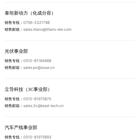
质量管理人数
作业人员数
需求信息
泰坦新动力（化成分容）
*
内容描述
*
邮箱
0756-3321798
销售专线：
生产技术水平
同行竞争对手
sales.titans@titans-ele.com
销售邮箱：
光伏事业部
质量管理体系（多选）
需求信息
ISO9001
IATF16949
ISO14001
无
0510-81164668
销售专线：
*
内容描述
sales.pv@xoue.cn
销售邮箱：
供应类型
加工件
标准件
立导科技（3C事业部）
*
加工件（多选）
0510-81975875
销售专线：
sales.3c@lead-tech.cn
销售邮箱：
普通零件加工
复杂焊接件/机构件加工
本人自愿填写并已阅读同意
《隐私条款》
、
《法律声明》
模具、刀具、高精密零件加工
汽车产线事业部
镜面辊、包胶辊加工
0510-81975893
销售专线：