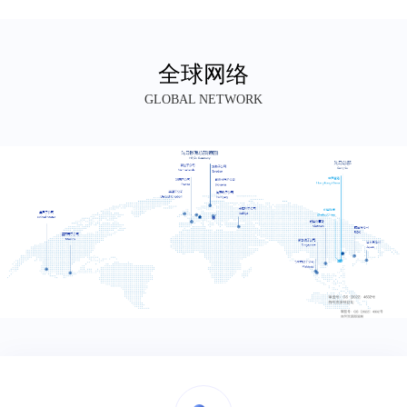
全球网络
GLOBAL NETWORK
供应商自荐表
*
填表日期
*
邮政编码
信息来源
*
公司名称
*
营业执照号
*
税务登记号
基本信息
生产供应商自荐表
*
公司地址
*
注册资金