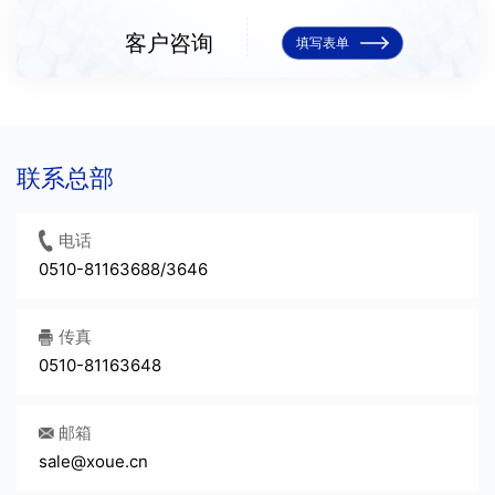
删除
客户咨询
填写表单
增加
主要检测及实验设备
设备数
设备名称
设备型号
制造商/产地
操作
联系总部
量
修改
电话
0510-81163688/3646
删除
传真
增加
0510-81163648
邮箱
财务状况
sale@xoue.cn
*
开户行名称
*
银行账号