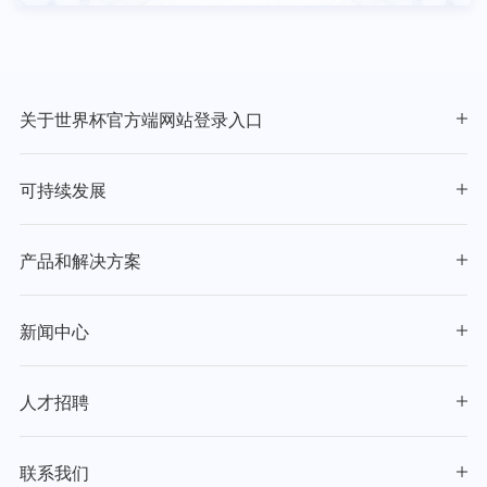
电话
修改
删除
关于世界杯官方端网站登录入口
增加
可持续发展
关系评估说明
产品和解决方案
是否有亲属或朋友在本公司任职？
否
是
新闻中心
电脑配置是否是Win7系统及以上，是否安装谷歌浏览器？
是
否
人才招聘
供应商能做哪些类型零件、难度等级（低、中、高）?
低
中
高
4、供应商供货能力：可供货产能多少？
联系我们