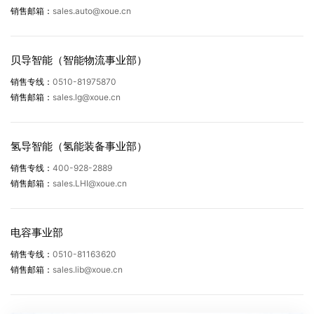
丝杆、螺杆加工
sales.auto@xoue.cn
销售邮箱：
4M以内大板加工
4M以上大板加工
机架、钣金加工
贝导智能（智能物流事业部）
本人自愿填写并已阅读同意
《隐私条款》
、
《法律声明》
机架、钣金、不锈钢管道焊接
0510-81975870
销售专线：
表面处理
sales.lg@xoue.cn
销售邮箱：
热处理
原材料
齿轮类加工
氢导智能（氢能装备事业部）
特殊工序加工
400-928-2889
销售专线：
机架龙门铣（6M以上）
sales.LHI@xoue.cn
销售邮箱：
其他
主要设备情况
电容事业部
设备数
0510-81163620
销售专线：
设备名称
设备型号
制造商/产地
操作
量
sales.lib@xoue.cn
销售邮箱：
修改