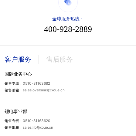
*
公司名称
供应商立即自荐
加工件、标准件厂商必填
*
厂房面积
*
经营范围
全球服务热线：
*
业务领域
400-928-2889
基本信息
*
服务行业
*
联系人
渠道、媒体、展会、活动等其他供应商
*
联系人
*
公司名称
*
职位
*
电话
客户服务
售后服务
*
职务
*
业务领域
*
邮箱
*
总经理
国际业务中心
0510-81163682
销售专线：
*
总经理电话
*
质量负责人
*
移动电话
sales.overseas@xoue.cn
销售邮箱：
*
联系人
*
质量部电话
公司总人数
锂电事业部
*
邮箱
*
职务
0510-81163620
销售专线：
管理员人数
技术人员数
sales.lib@xoue.cn
销售邮箱：
*
移动电话