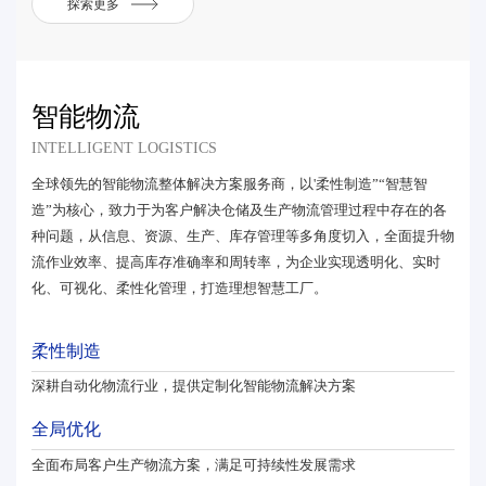
探索更多
智能物流
INTELLIGENT LOGISTICS
全球领先的智能物流整体解决方案服务商，以'柔性制造”“智慧智
造”为核心，致力于为客户解决仓储及生产物流管理过程中存在的各
种问题，从信息、资源、生产、库存管理等多角度切入，全面提升物
流作业效率、提高库存准确率和周转率，为企业实现透明化、实时
化、可视化、柔性化管理，打造理想智慧工厂。
柔性制造
深耕自动化物流行业，提供定制化智能物流解决方案
全局优化
全面布局客户生产物流方案，满足可持续性发展需求