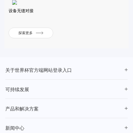
设备无缝对接
探索更多
关于世界杯官方端网站登录入口
可持续发展
产品和解决方案
新闻中心