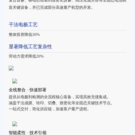
复合设备、裸电芯组装到致密化设备、高压化成分容等全固态电池制
造关键设备，并已完成部分高速量产机型的开发。
干法电极工艺
整体投资降低30%
显著降低工艺复杂性
劳动力需求降低20%
全线整合 · 快速部署
提供从电极到检测的全流程核心装备，实现高效无缝集成。
涵盖干法成膜、转印、切叠、致密化等全固态关键技术节点。
一站式交付，简化供应链，加速客户量产进程。
智能柔性 · 技术引领