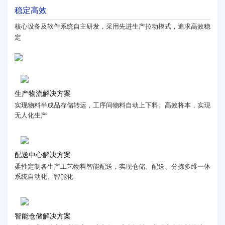
稳定高效
核心设备及软件系统自主研发，采用先进生产拉动模式，追求高效稳
定
生产物流解决方案
实现物料半成品存储转运，工序间物料自动上下料。高效将本，实现
无人化生产
配送中心解决方案
柔性定制各生产工艺物料智能配送，实现仓储、配送、分拣多维一体
系统自动化、智能化
智能仓储解决方案