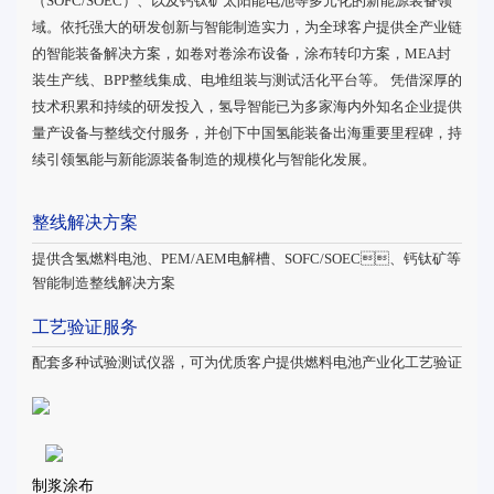
（SOFC/SOEC）、以及钙钛矿太阳能电池等多元化的新能源装备领
域。依托强大的研发创新与智能制造实力，为全球客户提供全产业链
的智能装备解决方案，如卷对卷涂布设备，涂布转印方案，MEA封
装生产线、BPP整线集成、电堆组装与测试活化平台等。 凭借深厚的
技术积累和持续的研发投入，氢导智能已为多家海内外知名企业提供
量产设备与整线交付服务，并创下中国氢能装备出海重要里程碑，持
续引领氢能与新能源装备制造的规模化与智能化发展。
整线解决方案
提供含氢燃料电池、PEM/AEM电解槽、SOFC/SOEC、钙钛矿等
智能制造整线解决方案
工艺验证服务
配套多种试验测试仪器，可为优质客户提供燃料电池产业化工艺验证
制浆涂布