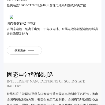
提供涵盖18650/21700等及46 大圆柱电池系列整线解决方案
固态等其他类型电池
在固态电池、钠离子电池、干电极电池、金属电池等新型电池领域具
备前瞻研发能力
探索更多
固态电池智能制造
INTELLIGENT MANUFACTURING OF SOLID-STATE
BATTERY
世界杯官方端网站登录入口智能打通全固态电池制造工艺环节，推出
全固态整线解决方案，覆盖全固态电极制备、全固态电解质膜制备及