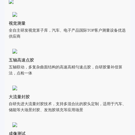
视觉测量
全自主研发视觉算子库，汽车、电子产品国际TOP客户测量设备优选
供应商
五轴高速点胶
五轴联动，多复杂曲面结构的高速高精匀速点胶，自研胶量补偿算
法，点检一体
大流量封胶
自研先进大流量封胶技术，支持多混合比的胶头定制，适用于汽车、
储能等大场景封胶、发泡胶填充等应用场景
成像测试