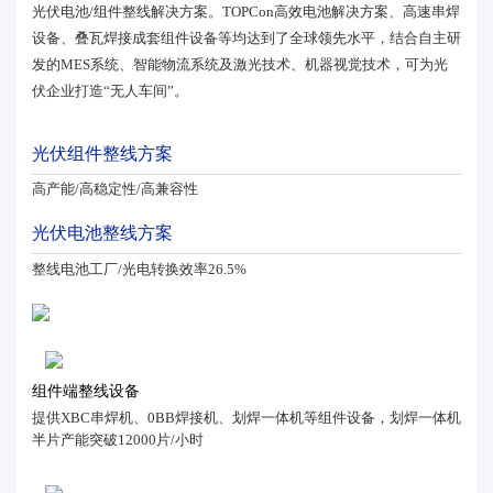
光伏电池/组件整线解决方案。TOPCon高效电池解决方案、高速串焊
设备、叠瓦焊接成套组件设备等均达到了全球领先水平，结合自主研
发的MES系统、智能物流系统及激光技术、机器视觉技术，可为光
伏企业打造“无人车间”。
光伏组件整线方案
高产能/高稳定性/高兼容性
光伏电池整线方案
整线电池工厂/光电转换效率26.5%
组件端整线设备
提供XBC串焊机、0BB焊接机、划焊一体机等组件设备，划焊一体机
半片产能突破12000片/小时